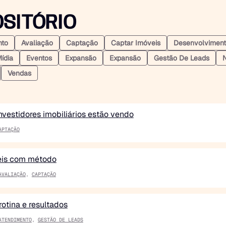
SITÓRIO
nto
Avaliação
Captação
Captar Imóveis
Desenvolvimen
ídia
Eventos
Expansão
Expansão
Gestão De Leads
N
Vendas
nvestidores imobiliários estão vendo
APTAÇÃO
eis com método
AVALIAÇÃO
,
CAPTAÇÃO
rotina e resultados
ATENDIMENTO
,
GESTÃO DE LEADS