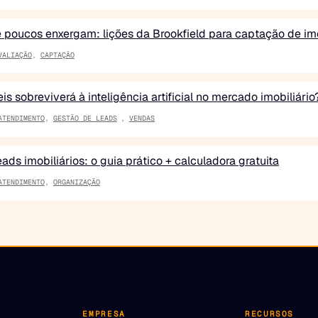
poucos enxergam: lições da Brookfield para captação de im
VALIAÇÃO
,
CAPTAÇÃO
is sobreviverá à inteligência artificial no mercado imobiliári
ATENDIMENTO
,
GESTÃO DE LEADS
,
VENDAS
ds imobiliários: o guia prático + calculadora gratuita
ATENDIMENTO
,
ORGANIZAÇÃO
EMPRESA
RECURSOS