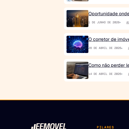
Oportunidade onde 
1 DE JUNHO DE 2026
A
O corretor de imóve
28 DE ABRIL DE 2026
Como não perder lea
14 DE ABRIL DE 2026
PILARES