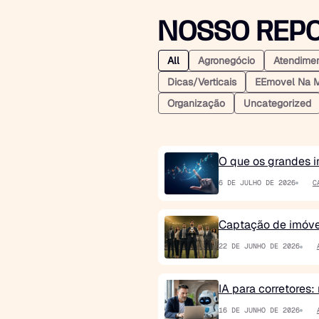
NOSSO REPO
All
Agronegócio
Atendime
Dicas/verticais
EEmovel Na M
Organização
Uncategorized
O que os grandes i
6 DE JULHO DE 2026
C
Captação de imóv
22 DE JUNHO DE 2026
IA para corretores: 
16 DE JUNHO DE 2026