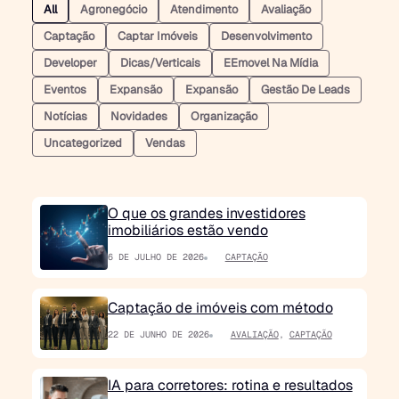
All
Agronegócio
Atendimento
Avaliação
Captação
Captar Imóveis
Desenvolvimento
Developer
Dicas/verticais
EEmovel Na Mídia
Eventos
Expansão
Expansão
Gestão De Leads
Notícias
Novidades
Organização
Uncategorized
Vendas
O que os grandes investidores
imobiliários estão vendo
6 DE JULHO DE 2026
CAPTAÇÃO
Captação de imóveis com método
22 DE JUNHO DE 2026
AVALIAÇÃO
,
CAPTAÇÃO
IA para corretores: rotina e resultados