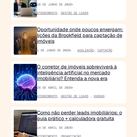
16 DE JUNHO DE 2026
ATENDIMENTO
,
GESTÃO DE LEADS
Oportunidade onde poucos enxergam:
lições da Brookfield para captação de
imóveis
1 DE JUNHO DE 2026
AVALIAÇÃO
,
CAPTAÇÃO
O corretor de imóveis sobreviverá à
inteligência artificial no mercado
imobiliário? Entenda a nova era
28 DE ABRIL DE 2026
ATENDIMENTO
,
GESTÃO DE LEADS
,
VENDAS
Como não perder leads imobiliários: o
guia prático + calculadora gratuita
14 DE ABRIL DE 2026
ATENDIMENTO
,
ORGANIZAÇÃO