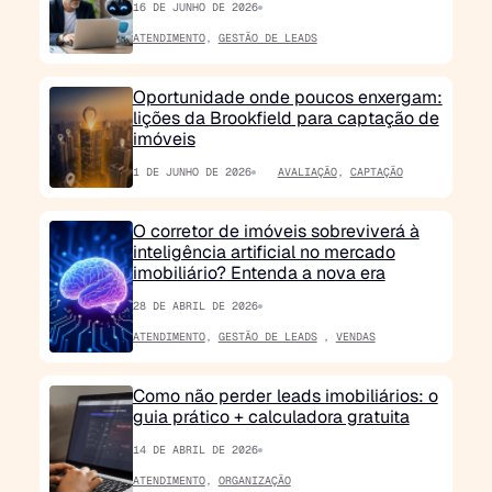
16 DE JUNHO DE 2026
ATENDIMENTO
,
GESTÃO DE LEADS
Oportunidade onde poucos enxergam:
lições da Brookfield para captação de
imóveis
1 DE JUNHO DE 2026
AVALIAÇÃO
,
CAPTAÇÃO
O corretor de imóveis sobreviverá à
inteligência artificial no mercado
imobiliário? Entenda a nova era
28 DE ABRIL DE 2026
ATENDIMENTO
,
GESTÃO DE LEADS
,
VENDAS
Como não perder leads imobiliários: o
guia prático + calculadora gratuita
14 DE ABRIL DE 2026
ATENDIMENTO
,
ORGANIZAÇÃO