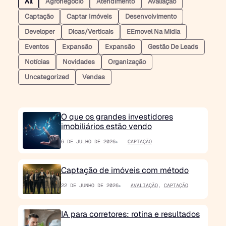
All
Agronegócio
Atendimento
Avaliação
Captação
Captar Imóveis
Desenvolvimento
Developer
Dicas/verticais
EEmovel Na Mídia
Eventos
Expansão
Expansão
Gestão De Leads
Notícias
Novidades
Organização
Uncategorized
Vendas
O que os grandes investidores
imobiliários estão vendo
6 DE JULHO DE 2026
CAPTAÇÃO
Captação de imóveis com método
22 DE JUNHO DE 2026
AVALIAÇÃO
,
CAPTAÇÃO
IA para corretores: rotina e resultados