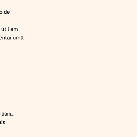
o de
útil em
entar um
a
iária.
is