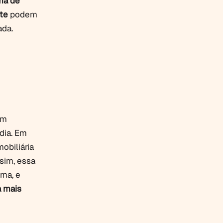
ma de
te
podem
ada.
om
dia. Em
obiliária
sim, essa
rna, e
a mais