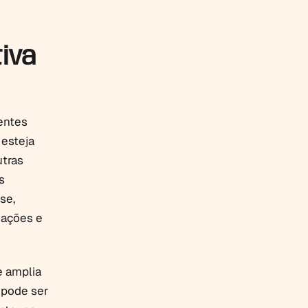
tiva
ientes
 esteja
tras
s
se,
mações e
 amplia
 pode ser