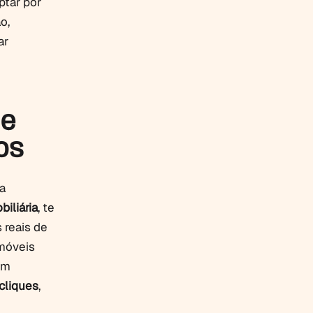
ptar por
o,
ar
 e
os
a
iliária
, te
 reais de
imóveis
um
cliques
,