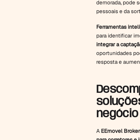
demorada, pode se
pessoais e da sort
Ferramentas inte
para identificar i
integrar a captaçã
oportunidades po
resposta e aumen
Descomp
soluçõe
negócio
A
EEmovel Broker
para corretores e 