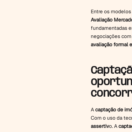
Entre os modelos 
Avaliação Mercado
fundamentadas em
negociações com 
avaliação formal e
Captaçã
oportun
concor
A
captação de im
Com o uso da tec
assertiv
o. A
captaç