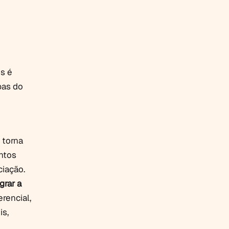
s é
pas do
e torna
ntos
ciação.
grar a
rencial,
is,