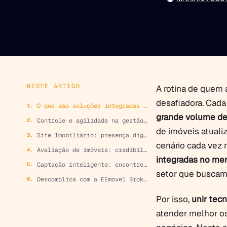
NESTE ARTIGO
A rotina de quem 
desafiadora. Cada
O que são soluções integradas no mercado imobiliário?
grande volume de
Controle e agilidade na gestão de clientes para vender mais
de imóveis atual
Site Imobiliário: presença digital ativa 24 horas por dia
cenário cada vez 
Avaliação de imóveis: credibilidade e precisão para fechar mais negócios
integradas no mer
Captação inteligente: encontre oportunidades antes dos concorrentes
setor que buscam 
Descomplica com a EEmovel Brokers: soluções integradas para o seu negócio
Por isso,
unir tec
atender melhor os