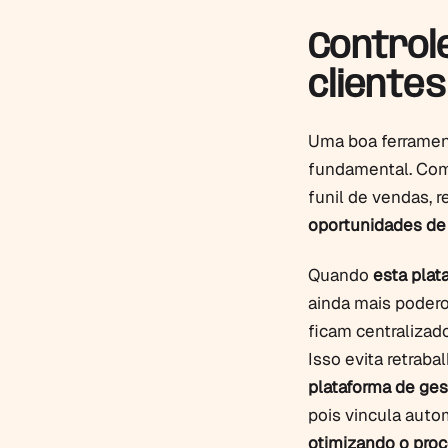
Controle
cliente
Uma boa ferrament
fundamental. Com 
funil de vendas, r
oportunidades de
Quando
esta plat
ainda mais poder
ficam centralizad
Isso evita retraba
plataforma de ges
pois vincula auto
otimizando o proc