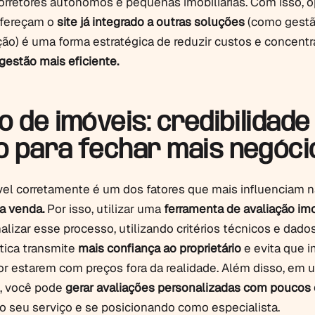
orretores autônomos e pequenas imobiliárias. Com isso, o
ofereçam o
site já integrado a outras soluções
(como gestã
ção) é uma forma estratégica de reduzir custos e concentr
gestão mais eficiente.
o de imóveis: credibilidade
o para fechar mais negóci
vel corretamente é um dos fatores que mais influenciam n
a venda.
Por isso, utilizar uma
ferramenta de avaliação imob
nalizar esse processo, utilizando critérios técnicos e dados
tica transmite
mais confiança ao proprietário
e evita que 
r estarem com preços fora da realidade. Além disso, em 
o, você pode
gerar avaliações personalizadas com poucos 
o seu serviço e se posicionando como especialista.