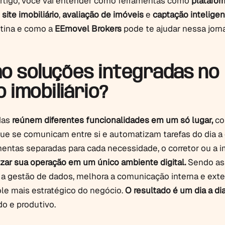
artigo, você vai entender como ferramentas como
platafor
,
site imobiliário
,
avaliação de imóveis
e
captação inteligen
otina e como a
EEmovel Brokers
pode te ajudar nessa jorn
ão soluções integradas no
 imobiliário?
das
reúnem diferentes funcionalidades em um só lugar,
c
ue se comunicam entre si e automatizam tarefas do dia a 
mentas separadas para cada necessidade, o corretor ou a im
izar sua operação em um único ambiente digital.
Sendo as
a a gestão de dados, melhora a comunicação interna e exte
le mais estratégico do negócio.
O resultado é um dia a di
o e produtivo.