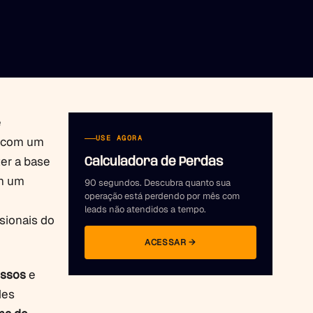
e
USE AGORA
r com um
ter a base
Calculadora de Perdas
em um
90 segundos. Descubra quanto sua
operação está perdendo por mês com
leads não atendidos a tempo.
ssionais do
ACESSAR →
essos
e
des