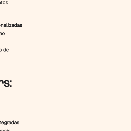
atos
onalizadas
 ao
o de
rs:
tegradas
 mais