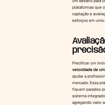
um desafio para c
plataformas que 
captação e avalia
esforços em uma
Avaliaçã
precisã
Precificar um imó
velocidade de um
ajudar a profissio
mercado. Essa prá
fiquem parados po
sistema integrad
agregando valor a