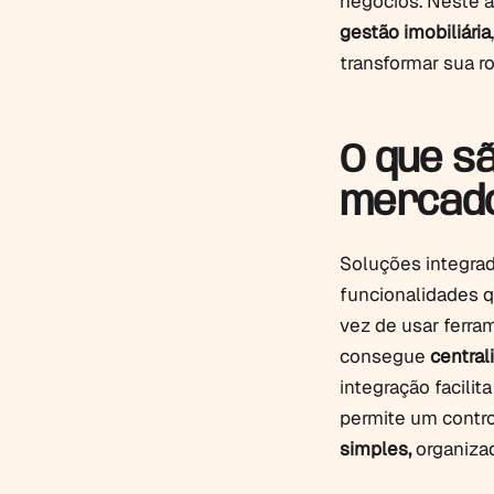
negócios. Neste 
gestão imobiliária
transformar sua r
O que s
mercado
Soluções integra
funcionalidades q
vez de usar ferra
consegue
central
integração facilit
permite um contro
simples,
organizad