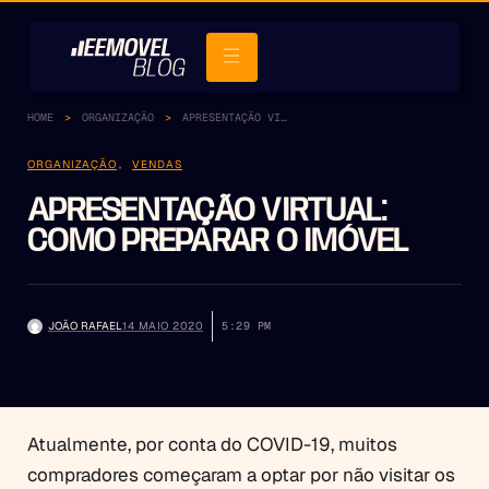
HOME
ORGANIZAÇÃO
APRESENTAÇÃO VIRTUAL: COMO PREPARAR O IMÓVEL
ORGANIZAÇÃO
,
VENDAS
APRESENTAÇÃO VIRTUAL:
COMO PREPARAR O IMÓVEL
JOÃO RAFAEL
14 MAIO 2020
5:29 PM
Atualmente, por conta do COVID-19, muitos
compradores começaram a optar por não visitar os