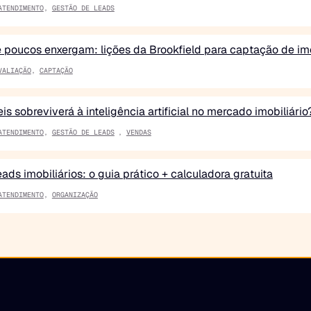
ATENDIMENTO
,
GESTÃO DE LEADS
poucos enxergam: lições da Brookfield para captação de im
VALIAÇÃO
,
CAPTAÇÃO
is sobreviverá à inteligência artificial no mercado imobiliári
ATENDIMENTO
,
GESTÃO DE LEADS
,
VENDAS
ds imobiliários: o guia prático + calculadora gratuita
ATENDIMENTO
,
ORGANIZAÇÃO