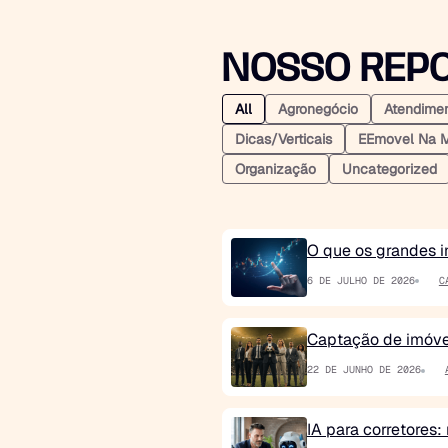
NOSSO REPO
All
Agronegócio
Atendime
Dicas/verticais
EEmovel Na M
Organização
Uncategorized
O que os grandes i
6 DE JULHO DE 2026
C
Captação de imóv
22 DE JUNHO DE 2026
IA para corretores: 