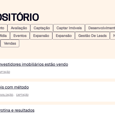
SITÓRIO
nto
Avaliação
Captação
Captar Imóveis
Desenvolvimen
ídia
Eventos
Expansão
Expansão
Gestão De Leads
N
Vendas
nvestidores imobiliários estão vendo
APTAÇÃO
eis com método
AVALIAÇÃO
,
CAPTAÇÃO
rotina e resultados