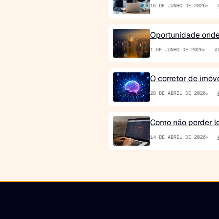
16 DE JUNHO DE 2026
Oportunidade onde 
1 DE JUNHO DE 2026
A
O corretor de imóve
28 DE ABRIL DE 2026
Como não perder lea
14 DE ABRIL DE 2026