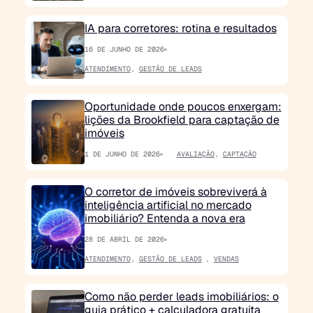
IA para corretores: rotina e resultados
16 DE JUNHO DE 2026
ATENDIMENTO
,
GESTÃO DE LEADS
Oportunidade onde poucos enxergam:
lições da Brookfield para captação de
imóveis
1 DE JUNHO DE 2026
AVALIAÇÃO
,
CAPTAÇÃO
O corretor de imóveis sobreviverá à
inteligência artificial no mercado
imobiliário? Entenda a nova era
28 DE ABRIL DE 2026
ATENDIMENTO
,
GESTÃO DE LEADS
,
VENDAS
Como não perder leads imobiliários: o
guia prático + calculadora gratuita