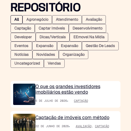
REPOSITÓRIO
All
Agronegócio
Atendimento
Avaliação
Captação
Captar Imóveis
Desenvolvimento
Developer
Dicas/verticais
EEmovel Na Mídia
Eventos
Expansão
Expansão
Gestão De Leads
Notícias
Novidades
Organização
Uncategorized
Vendas
O que os grandes investidores
imobiliários estão vendo
6 DE JULHO DE 2026
CAPTAÇÃO
Captação de imóveis com método
22 DE JUNHO DE 2026
AVALIAÇÃO
,
CAPTAÇÃO