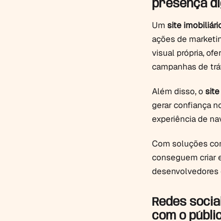
presença di
Um
site imobiliár
ações de marketin
visual própria, of
campanhas de trá
Além disso, o
sit
gerar confiança n
experiência de na
Com soluções co
conseguem criar e
desenvolvedores 
Redes socia
com o públi