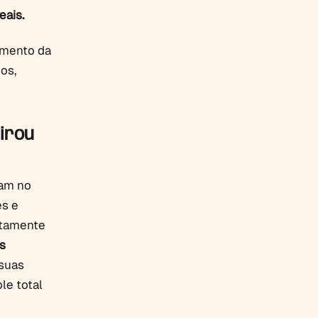
eais.
imento da
os,
virou
cam no
es e
stamente
s
 suas
le total