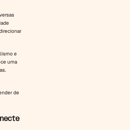
versas
dade
direcionar
alismo e
rece uma
as.
pender de
onecte