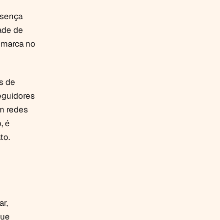
esença
dade de
 marca no
s de
eguidores
em redes
, é
to.
ar,
que