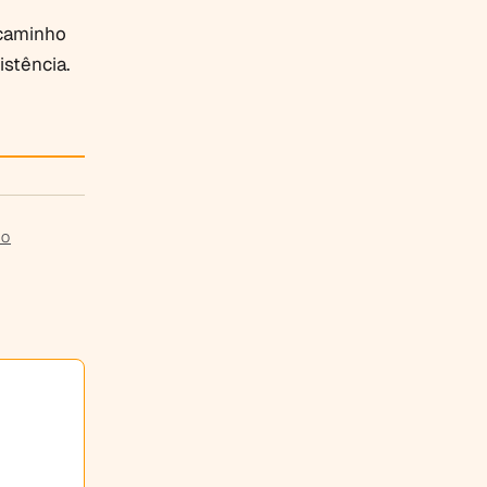
caminho
stência.
IO