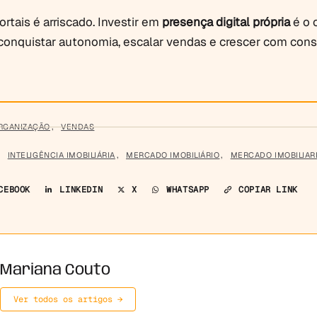
rtais é arriscado. Investir em
presença digital própria
é o 
conquistar autonomia, escalar vendas e crescer com consi
RGANIZAÇÃO
,
VENDAS
,
INTELIGÊNCIA IMOBILIÁRIA
,
MERCADO IMOBILIÁRIO
,
MERCADO IMOBILIAR
CEBOOK
LINKEDIN
X
WHATSAPP
COPIAR LINK
Mariana Couto
Ver todos os artigos →