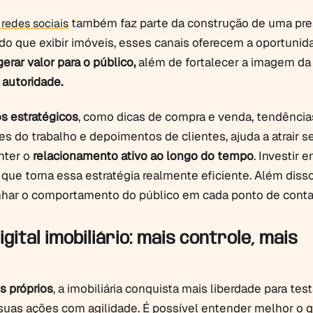
também faz parte da construção de uma pr
 redes sociais
s do que exibir imóveis, esses canais oferecem a oportuni
gerar valor para o público,
além de fortalecer a imagem da
o
autoridade.
s estratégicos
, como dicas de compra e venda, tendência
es do trabalho e depoimentos de clientes, ajuda a atrair s
nter o
relacionamento ativo ao longo do tempo
. Investir 
que torna essa estratégia realmente eficiente. Além disso
har o comportamento do público em cada ponto de conta
gital imobiliário: mais controle, mais
s próprios
, a imobiliária conquista mais liberdade para test
r suas ações com agilidade. É possível entender melhor o 