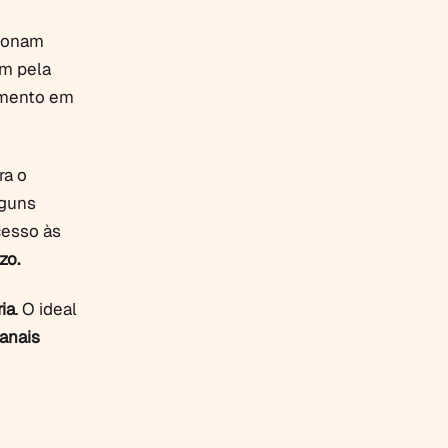
cionam
m pela
imento em
ra o
lguns
cesso às
zo.
ia
. O ideal
anais