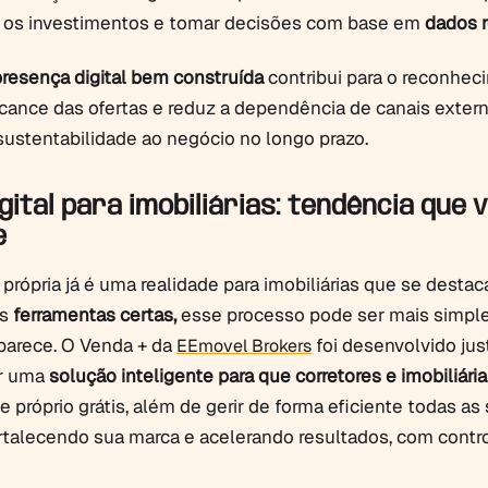
ar os investimentos e tomar decisões com base em
dados r
resença digital bem construída
contribui para o reconhec
lcance das ofertas e reduz a dependência de canais extern
sustentabilidade ao negócio no longo prazo.
ital para imobiliárias: tendência que 
e
 própria já é uma realidade para imobiliárias que se desta
as
ferramentas certas,
esse processo pode ser mais simpl
parece. O Venda + da
foi desenvolvido ju
EEmovel Brokers
er uma
solução inteligente para que corretores e imobiliária
 próprio grátis, além de gerir de forma eficiente todas as
rtalecendo sua marca e acelerando resultados, com contro