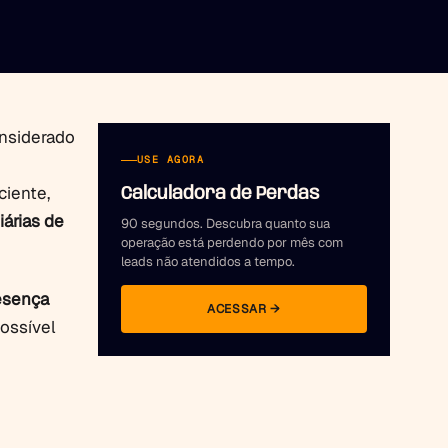
onsiderado
USE AGORA
iente,
Calculadora de Perdas
iárias de
90 segundos. Descubra quanto sua
operação está perdendo por mês com
leads não atendidos a tempo.
esença
ACESSAR →
possível