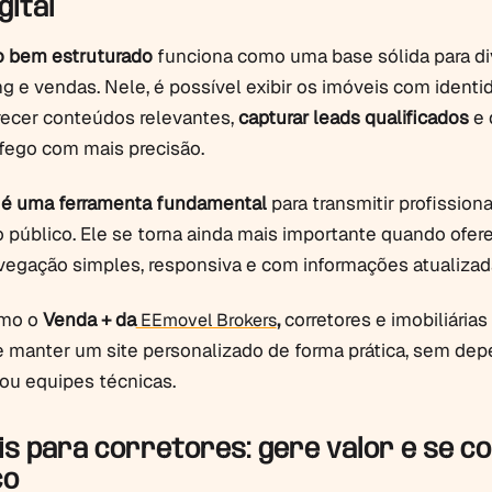
gital
io bem estruturado
funciona como uma base sólida para di
g e vendas. Nele, é possível exibir os imóveis com identi
erecer conteúdos relevantes,
capturar leads qualificados
e 
fego com mais precisão.
e é uma ferramenta fundamental
para transmitir profission
o público. Ele se torna ainda mais importante quando ofe
vegação simples, responsiva e com informações atualizad
mo o
Venda + da
,
corretores e imobiliárias
EEmovel Brokers
 manter um site personalizado de forma prática, sem de
ou equipes técnicas.
is para corretores: gere valor e se c
co