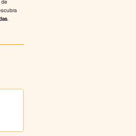
 de
escubra
das
.