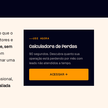
o que o
USE AGORA
tores e
de, sem
Calculadora de Perdas
com
90 segundos. Descubra quanto sua
operação está perdendo por mês com
rmar uma
leads não atendidos a tempo.
ACESSAR →
sional,
aliada