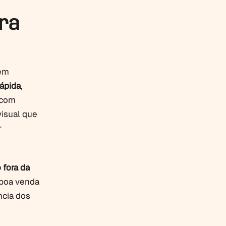
ora
 em
ápida
,
 com
visual que
r
 fora da
 boa venda
ncia dos