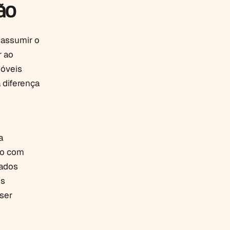
ão
a assumir o
r ao
óveis
 diferença
a
io com
ados
os
ser