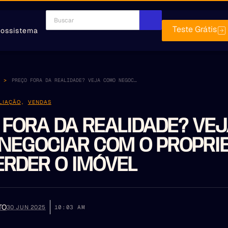
Teste Grátis
ossistema
PREÇO FORA DA REALIDADE? VEJA COMO NEGOCIAR COM O PROPRIETÁRIO SEM PERDER O IMÓVEL
LIAÇÃO
,
VENDAS
 FORA DA REALIDADE? VE
NEGOCIAR COM O PROPRI
ERDER O IMÓVEL
TO
30 JUN 2025
10:03 AM