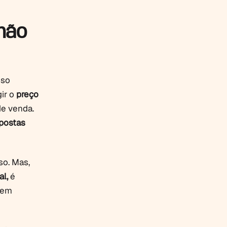
 não
sso
gir o
preço
de venda.
opostas
so. Mas,
l,
é
quem