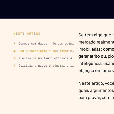
NESTE ARTIGO
Se tem algo que t
mercado realmente
Comece com dados, não com opinião
imobiliárias:
como 
Use a tecnologia a seu favor na hora de negociar o valor do imóvel
gerar atrito ou, pi
Precisa de um laudo oficial? A avaliação PTAM resolve
inteligência, usa
Corrigir o preço é ajustar a rota, não desvalorizar o imóvel
objeção em uma 
Neste artigo, voc
quais argumentos
para provar, com 