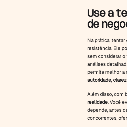
Use a te
de negoc
Na prática, tenta
resistência. Ele 
sem considerar o 
análises detalhad
permita melhor a 
autoridade, clarez
Além disso, com b
realidade
. Você e
depende, antes d
concorrentes, of