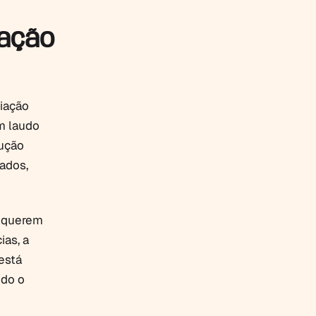
iação
iação
um laudo
lução
ados,
e querem
ias, a
está
ndo o