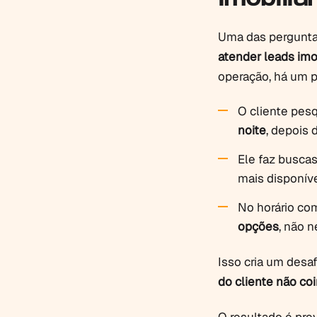
Uma das perguntas
atender leads imob
operação, há um 
O cliente pes
noite
, depois 
Ele faz busc
mais disponív
No horário com
opções
, não 
Isso cria um desaf
do cliente não coi