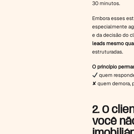
30 minutos.
Embora esses est
especialmente ag
e da decisão do c
leads mesmo qua
estruturadas.
O princípio perma
quem responde 
✘ quem demora, p
2. O cli
você não
imobiliá