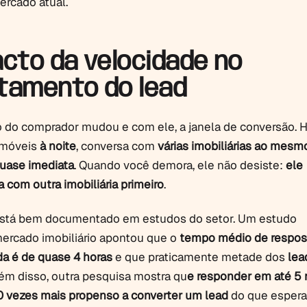
rcado atual.
acto da velocidade no
amento do lead
do comprador mudou e com ele, a janela de conversão. H
imóveis
à noite
, conversa com
várias imobiliárias ao mes
uase imediata
. Quando você demora, ele não desiste:
ele
 com outra imobiliária primeiro
.
está bem documentado em estudos do setor. Um estudo
mercado imobiliário apontou que o
tempo médio de respos
a é de quase 4 horas
e que praticamente metade dos
lea
ém disso, outra pesquisa mostra qu
e responder em até 5 
0 vezes mais propenso a converter um lead
do que espera