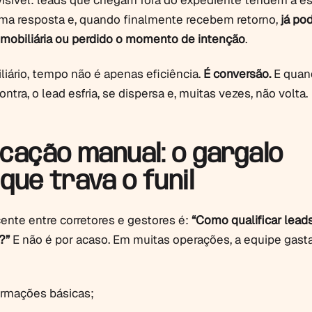
visível: leads que chegam fora do expediente tendem a e
ma resposta e, quando finalmente recebem retorno,
já po
imobiliária ou perdido o momento de intenção
.
iário, tempo não é apenas eficiência.
É conversão.
E quan
ntra, o lead esfria, se dispersa e, muitas vezes, não volta.
ficação manual: o gargalo
 que trava o funil
ente entre corretores e gestores é:
“Como qualificar lead
?”
E não é por acaso. Em muitas operações, a equipe gas
ormações básicas;