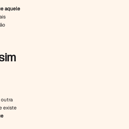
ue aquele
ais
não
 sim
 outra
e existe
ue