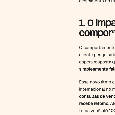
crescimento no me
1. O imp
comport
O comportamento 
cliente pesquisa 
espera resposta
q
simplesmente fala
Esse novo ritmo 
internacional no 
consultas de vend
recebe retorno.
Al
torna você
até 10