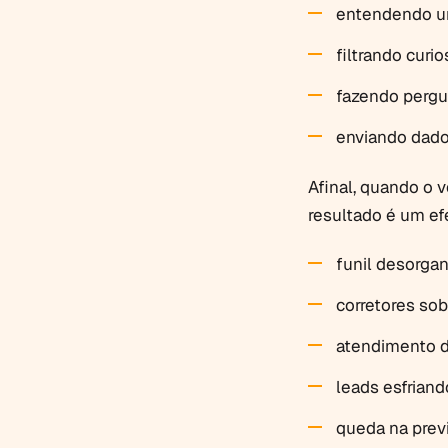
entendendo ur
filtrando curio
fazendo pergu
enviando dad
Afinal, quando o
resultado é um ef
funil desorgan
corretores so
atendimento d
leads esfrian
queda na previ