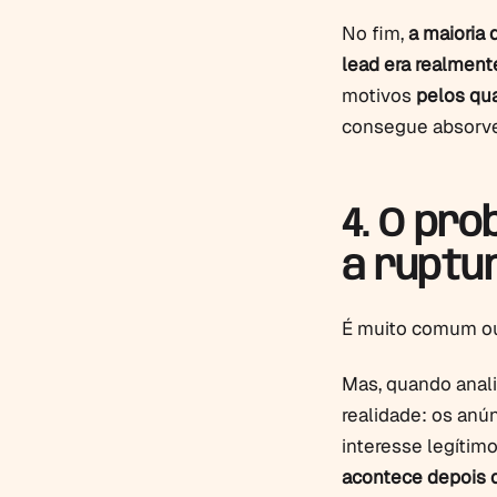
No fim,
a maioria 
lead era realmen
motivos
pelos qua
consegue absorve
4. O pro
a ruptu
É muito comum ouv
Mas, quando anal
realidade: os anú
interesse legítimo
acontece depois q