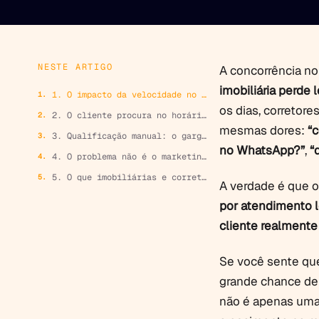
NESTE ARTIGO
A concorrência no
imobiliária perde 
1. O impacto da velocidade no comportamento do lead
os dias, corretore
2. O cliente procura no horário que você não está disponível e sua imobiliária perde leads
mesmas dores:
“
3. Qualificação manual: o gargalo invisível que trava o funil
no WhatsApp?”
,
“
4. O problema não é o marketing e sim a ruptura no atendimento
5. O que imobiliárias e corretores precisam resolver agora para não perder leads
A verdade é que o
por atendimento l
cliente realmente
Se você sente que
grande chance de 
não é apenas uma 