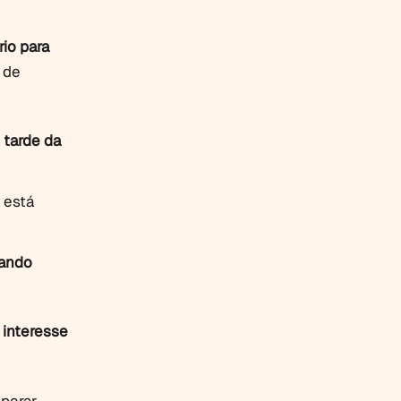
rio para
 de
r
tarde da
 está
rando
 interesse