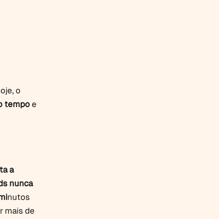
oje, o
mo tempo
e
ta a
ds nunca
mi
nutos
r mais de