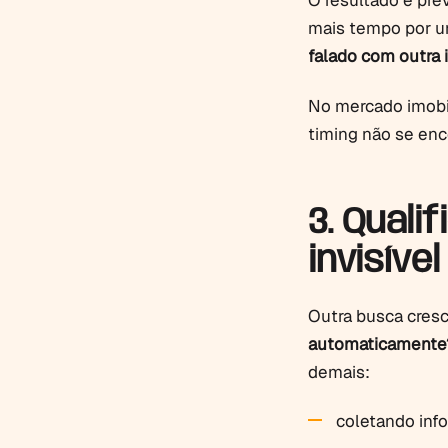
O resultado é pre
mais tempo por u
falado com outra 
No mercado imobil
timing não se enco
3. Quali
invisível
Outra busca cresc
automaticamente
demais:
coletando inf