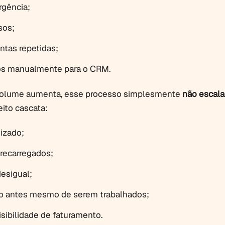
gência;
sos;
ntas repetidas;
os manualmente para o CRM.
 volume aumenta, esse processo simplesmente
não escala
eito cascata:
izado;
brecarregados;
esigual;
do antes mesmo de serem trabalhados;
sibilidade de faturamento.