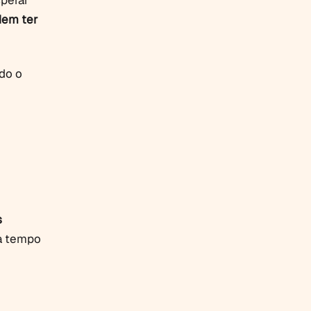
sperar
dem ter
do o
s
ta tempo