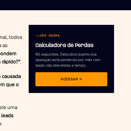
USE AGORA
nal, todos
a as
Calculadora de Perdas
spondem
90 segundos. Descubra quanto sua
operação está perdendo por mês com
 rápido?”
.
leads não atendidos a tempo.
o causada
ACESSAR →
em que o
iste uma
 leads
e