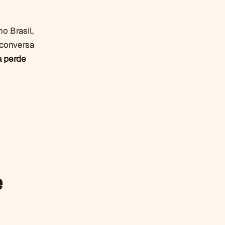
o Brasil,
 conversa
a perde
e