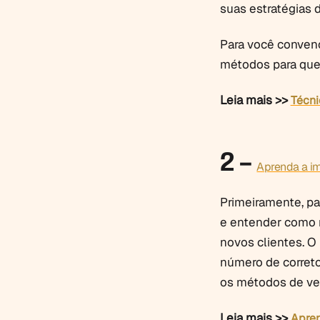
suas estratégias 
Para você convenc
métodos para que 
Leia mais >>
Técni
2 –
Aprenda a i
Primeiramente, pa
e entender como r
novos clientes. O
número de correto
os métodos de v
Leia mais >>
Apren