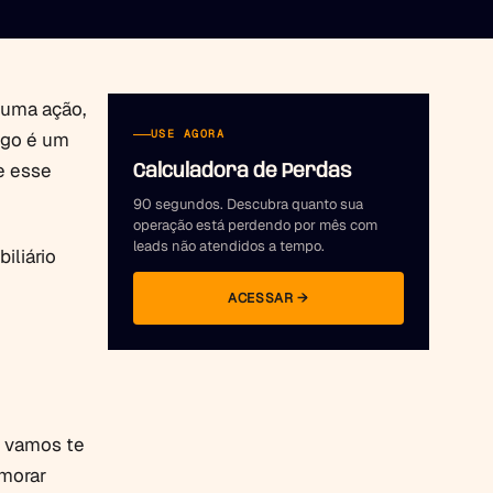
lguma ação,
USE AGORA
igo é um
te esse
Calculadora de Perdas
90 segundos. Descubra quanto sua
operação está perdendo por mês com
leads não atendidos a tempo.
iliário
ACESSAR →
o vamos te
imorar