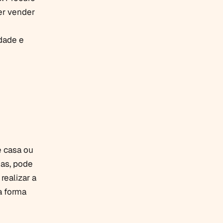
er vender
dade e
e casa ou
ias, pode
realizar a
a forma