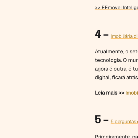
>> EEmovel Inteligê
4 –
Imobiliária di
Atualmente, o set
tecnologia. O mun
agora é outra, é tu
digital, ficará at
Leia mais >>
Imobil
5 –
5 perguntas 
Primeiramente, pa