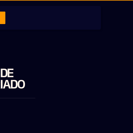
 DE
RIADO