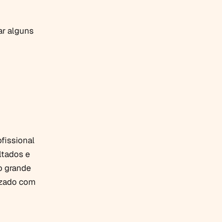
ar alguns
fissional
ltados e
o grande
izado com