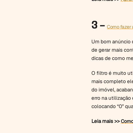
3 –
Como fazer u
Um bom anúncio d
de gerar mais cont
dicas de como mel
O filtro é muito u
mais completo ele
do imóvel, acaban
erro na utilização
colocando “0” qu
Leia mais >>
Como 