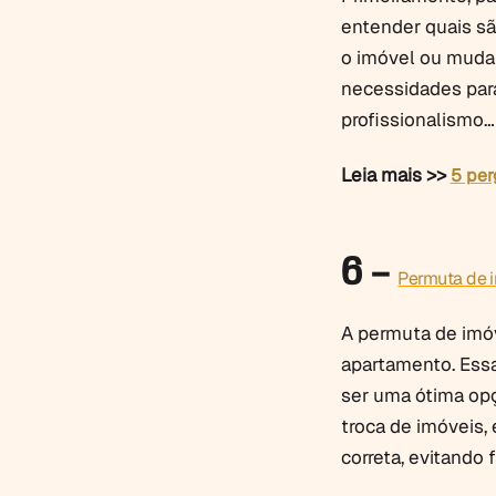
entender quais sã
o imóvel ou mudar
necessidades par
profissionalismo…
Leia mais >>
5 per
6 –
Permuta de i
A permuta de imóv
apartamento. Essa 
ser uma ótima opç
troca de imóveis,
correta, evitando