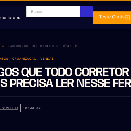
Teste Grátis
ossistema
6 ARTIGOS QUE TODO CORRETOR DE IMÓVEIS PRECISA LER NESSE FERIADO
NTOS
,
ORGANIZAÇÃO
,
VENDAS
IGOS QUE TODO CORRETOR
S PRECISA LER NESSE FE
5 NOV 2019
10:00 AM