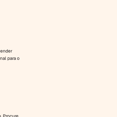
vender
onal para o
. Procure