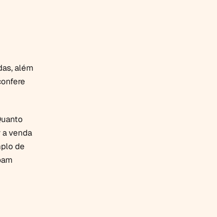
das, além
confere
 Quanto
r a venda
mplo de
abam