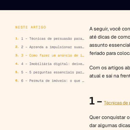
NESTE ARTIGO
A seguir, você con
até dicas de como
1 – Técnicas de persuasão para conquistar o cliente
assunto essencial 
2 – Aprenda a impulsionar suas vendas
feriado para coloca
3 – Como fazer um anúncio de imóveis que conquiste o cliente
4 – Imobiliária digital: deixe de lado o tradicional
Com os artigos ab
5 – 5 perguntas essenciais para fazer ao cliente
atual e sai na fre
6 – Permuta de imóveis: o que é e como fazer
1 –
Técnicas de 
Quer conquistar o
dar algumas dicas