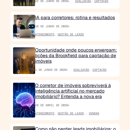
22 DE JUNHO DE 2026
AVALIAÇÃO
,
CAPTAÇÃO
IA para corretores: rotina e resultados
16 DE JUNHO DE 2026
ATENDIMENTO
,
GESTÃO DE LEADS
Oportunidade onde poucos enxergam:
lições da Brookfield para captação de
imóveis
1 DE JUNHO DE 2026
AVALIAÇÃO
,
CAPTAÇÃO
O corretor de imóveis sobreviverá à
inteligência artificial no mercado
imobiliário? Entenda a nova era
28 DE ABRIL DE 2026
ATENDIMENTO
,
GESTÃO DE LEADS
,
VENDAS
Como não perder leads imobiliários: o