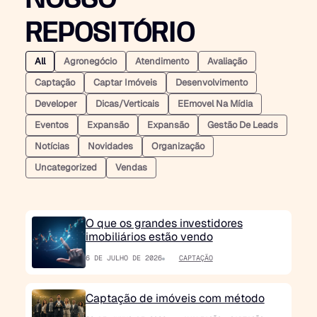
NOSSO
REPOSITÓRIO
All
Agronegócio
Atendimento
Avaliação
Captação
Captar Imóveis
Desenvolvimento
Developer
Dicas/verticais
EEmovel Na Mídia
Eventos
Expansão
Expansão
Gestão De Leads
Notícias
Novidades
Organização
Uncategorized
Vendas
O que os grandes investidores
imobiliários estão vendo
6 DE JULHO DE 2026
CAPTAÇÃO
Captação de imóveis com método