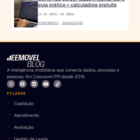
guia prático + calculadora gratuita
14 DE ABRIL DE 2026
ATENDIMENTO
,
ORGANIZAÇÃO
A inteligência imobiliária que conecta dados, processo e
pessoas. Em Cascavel/PR desde 2015.
PILARES
Captação
Atendimento
Avaliação
Gestão de Leads